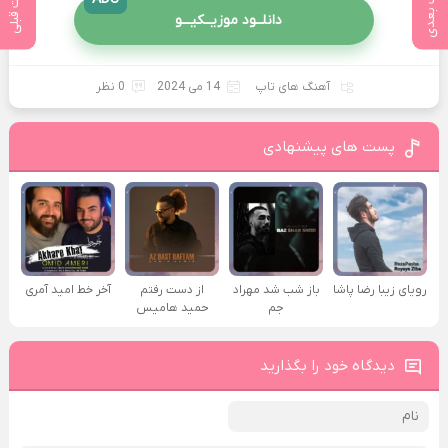
پست بعدی
پست قبلی
دانلــود موزیــکیـــو
آهنگ های تاپ
14 می 2024
0 نظر
پست های پیشنهادی
رویای زیبا رضا پاشا
باز شب شد مهراد
از دست رفتم
آخر خط امید آمری
جم
حمید هامیس
دیدگاه خود را بگذارید