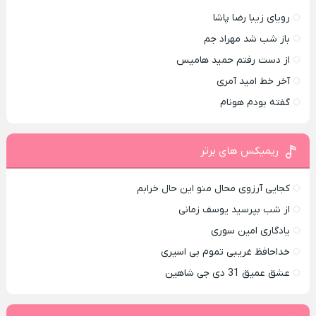
رویای زیبا رضا پاشا
باز شب شد مهراد جم
از دست رفتم حمید هامیس
آخر خط امید آمری
گفته بودم هونام
ریمیکس های برتر
کجایی آرزوی محال منو این حال خرابم
از شب بپرسید یوسف زمانی
یادگاری امین سوری
خداحافظ غریبی تموم بی اسیری
عشق عمیق 31 دی جی شاهین