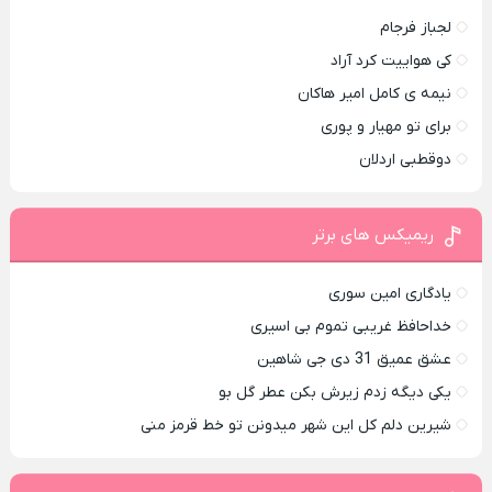
لجباز فرجام
کی هواییت کرد آراد
نیمه ی کامل امیر هاکان
برای تو مهیار و پوری
دوقطبی اردلان
ریمیکس های برتر
یادگاری امین سوری
خداحافظ غریبی تموم بی اسیری
عشق عمیق 31 دی جی شاهین
یکی دیگه زدم زیرش بکن عطر گل بو
شیرین دلم کل این شهر میدونن تو خط قرمز منی