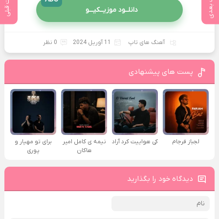
پست بعدی
پست قبلی
دانلــود موزیــکیـــو
آهنگ های تاپ
11 آوریل 2024
0 نظر
پست های پیشنهادی
لجباز فرجام
کی هواییت کرد آراد
نیمه ی کامل امیر
برای تو مهیار و
هاکان
پوری
دیدگاه خود را بگذارید