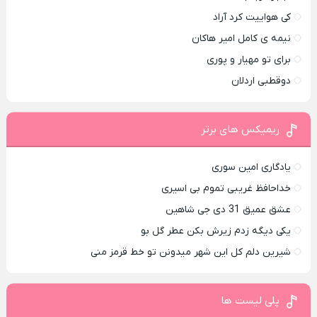
کی هواییت کرد آراد
نیمه ی کامل امیر هاکان
برای تو مهیار و پوری
دوقطبی اردلان
ریمیکس های برتر
یادگاری امین سوری
خداحافظ غریبی تموم بی اسیری
عشق عمیق 31 دی جی شاهین
یکی دیگه زدم زیرش بکن عطر گل بو
شیرین دلم کل این شهر میدونن تو خط قرمز منی
پلی لیست ها