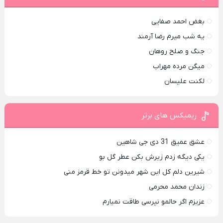
بغض احمد صفایی
یه شب میرم رضا آرمند
جنگ و صلح روهان
میگن مرده مهراب
لکنت علیسان
ریمیکس های برتر
عشق عمیق 31 دی جی شاهین
یکی دیگه زدم زیرش بکن عطر گل بو
شیرین دلم کل این شهر میدونن تو خط قرمز منی
زندان محمد محرمی
عزیزم اگر حالمو نپرسی طاقت نمیارم