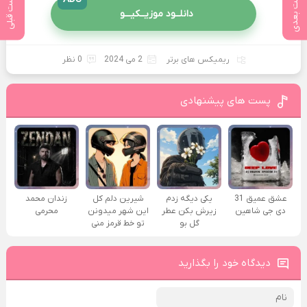
پست بعدی
پست قبلی
دانلــود موزیــکیـــو
ریمیکس های برتر
2 می 2024
0 نظر
پست های پیشنهادی
عشق عمیق 31
یکی دیگه زدم
شیرین دلم کل
زندان محمد
دی جی شاهین
زیرش بکن عطر
این شهر میدونن
محرمی
گل بو
تو خط قرمز منی
دیدگاه خود را بگذارید