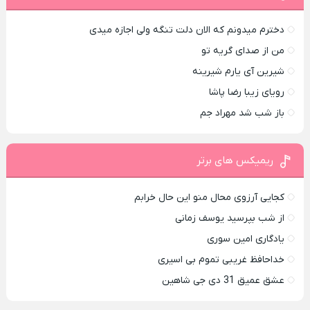
دخترم میدونم که الان دلت تنگه ولی اجازه میدی
من از صدای گريه تو
شیرین آی یارم شیرینه
رویای زیبا رضا پاشا
باز شب شد مهراد جم
ریمیکس های برتر
کجایی آرزوی محال منو این حال خرابم
از شب بپرسید یوسف زمانی
یادگاری امین سوری
خداحافظ غریبی تموم بی اسیری
عشق عمیق 31 دی جی شاهین