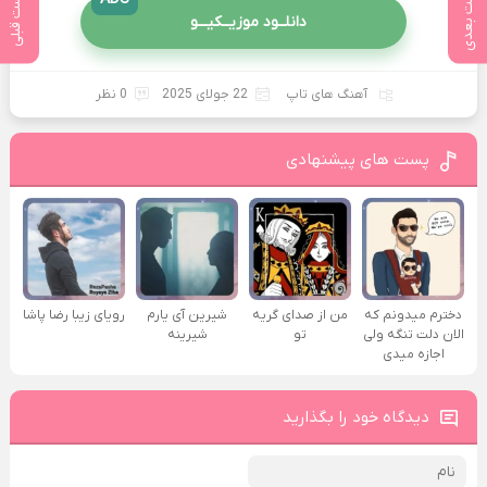
پست بعدی
پست قبلی
دانلــود موزیــکیـــو
آهنگ های تاپ
22 جولای 2025
0 نظر
پست های پیشنهادی
دخترم میدونم که
من از صدای گريه
شیرین آی یارم
رویای زیبا رضا پاشا
الان دلت تنگه ولی
تو
شیرینه
اجازه میدی
دیدگاه خود را بگذارید