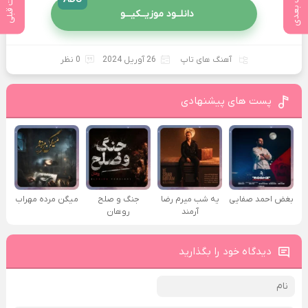
پست بعدی
پست قبلی
دانلــود موزیــکیـــو
آهنگ های تاپ
26 آوریل 2024
0 نظر
پست های پیشنهادی
بغض احمد صفایی
یه شب میرم رضا
جنگ و صلح
میگن مرده مهراب
آرمند
روهان
دیدگاه خود را بگذارید