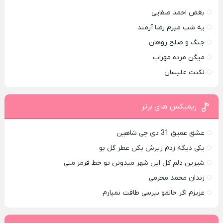
بغض احمد صفایی
یه شب میرم رضا آرمند
جنگ و صلح روهان
میگن مرده مهراب
لکنت علیسان
ریمیکس های برتر
عشق عمیق 31 دی جی شاهین
یکی دیگه زدم زیرش بکن عطر گل بو
شیرین دلم کل این شهر میدونن تو خط قرمز منی
زندان محمد محرمی
عزیزم اگر حالمو نپرسی طاقت نمیارم