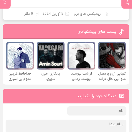
ریمیکس های برتر
5 آوریل 2024
0 نظر
پست های پیشنهادی
کجایی آرزوی محال
از شب بپرسید
یادگاری امین
خداحافظ غریبی
منو این حال خرابم
یوسف زمانی
سوری
تموم بی اسیری
دیدگاه خود را بگذارید