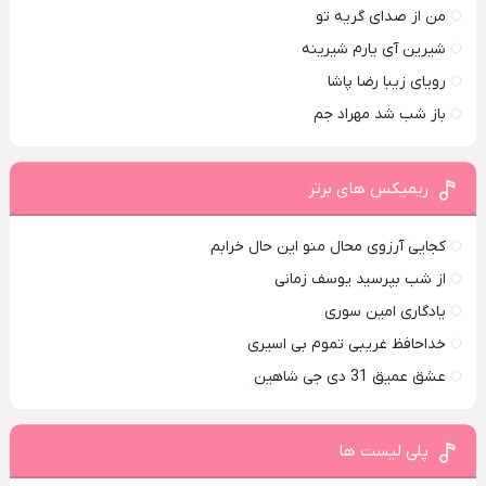
من از صدای گريه تو
شیرین آی یارم شیرینه
رویای زیبا رضا پاشا
باز شب شد مهراد جم
ریمیکس های برتر
کجایی آرزوی محال منو این حال خرابم
از شب بپرسید یوسف زمانی
یادگاری امین سوری
خداحافظ غریبی تموم بی اسیری
عشق عمیق 31 دی جی شاهین
پلی لیست ها