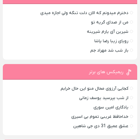
دخترم میدونم که الان دلت تنگه ولی اجازه میدی
من از صدای گريه تو
شیرین آی یارم شیرینه
رویای زیبا رضا پاشا
باز شب شد مهراد جم
ریمیکس های برتر
کجایی آرزوی محال منو این حال خرابم
از شب بپرسید یوسف زمانی
یادگاری امین سوری
خداحافظ غریبی تموم بی اسیری
عشق عمیق 31 دی جی شاهین