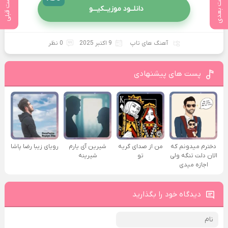
پست بعدی
پست قبلی
دانلــود موزیــکیـــو
آهنگ های تاپ
9 اکتبر 2025
0 نظر
پست های پیشنهادی
دخترم میدونم که
من از صدای گريه
شیرین آی یارم
رویای زیبا رضا پاشا
الان دلت تنگه ولی
تو
شیرینه
اجازه میدی
دیدگاه خود را بگذارید