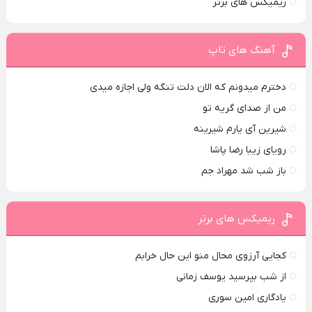
ریمیکس های برتر
آهنگ های تاپ
دخترم میدونم که الان دلت تنگه ولی اجازه میدی
من از صدای گريه تو
شیرین آی یارم شیرینه
رویای زیبا رضا پاشا
باز شب شد مهراد جم
ریمیکس های برتر
کجایی آرزوی محال منو این حال خرابم
از شب بپرسید یوسف زمانی
یادگاری امین سوری