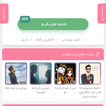
پست بعدی
پست قبلی
ADS
دانلــود موزیــکیـــو
آهنگ های تاپ
24 آوریل 2025
0 نظر
پست های پیشنهادی
دخترم میدونم که
من از صدای گريه
شیرین آی یارم
رویای زیبا رضا پاشا
الان دلت تنگه ولی
تو
شیرینه
اجازه میدی