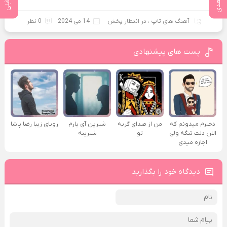
آهنگ های تاپ
،
در انتظار پخش
14 می 2024
0 نظر
پست های پیشنهادی
دخترم میدونم که
من از صدای گريه
شیرین آی یارم
رویای زیبا رضا پاشا
الان دلت تنگه ولی
تو
شیرینه
اجازه میدی
دیدگاه خود را بگذارید