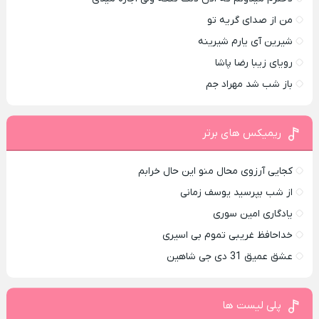
من از صدای گريه تو
شیرین آی یارم شیرینه
رویای زیبا رضا پاشا
باز شب شد مهراد جم
ریمیکس های برتر
کجایی آرزوی محال منو این حال خرابم
از شب بپرسید یوسف زمانی
یادگاری امین سوری
خداحافظ غریبی تموم بی اسیری
عشق عمیق 31 دی جی شاهین
پلی لیست ها