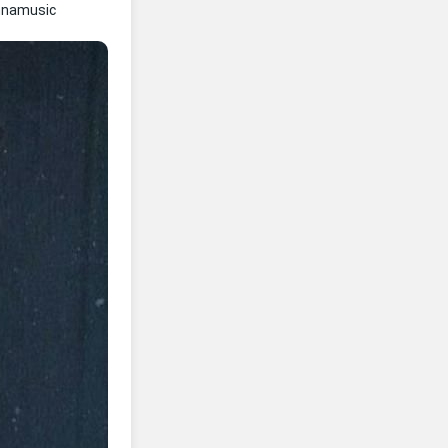
nnamusic