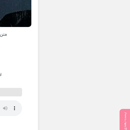
متن
ا
پست بعدی