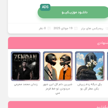
ADS
دانلــود موزیــکیـــو
ریمیکس های برتر
19 جولای 2025
0 نظر
نهادی
یکی دیگه زدم زیرش
شیرین دلم کل این شهر
زندان محمد محرمی
بکن عطر گل بو
میدونن تو خط قرمز
منی
بگذارید