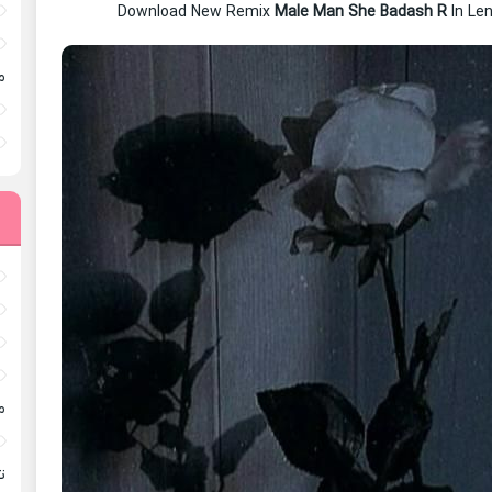
Download New Remix
Male Man She Badash R
In Le
م
م
ته