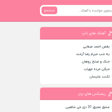
جستجو
آهنگ های تاپ
بغض احمد صفایی
یه شب میرم رضا آرمند
جنگ و صلح روهان
میگن مرده مهراب
لکنت علیسان
ریمیکس های برتر
عشق عمیق 31 دی جی شاهین