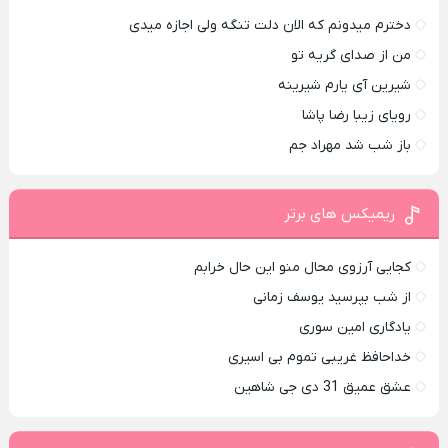
دخترم میدونم که الان دلت تنگه ولی اجازه میدی
من از صدای گريه تو
شیرین آی یارم شیرینه
رویای زیبا رضا پاشا
باز شب شد مهراد جم
ریمیکس های برتر
کجایی آرزوی محال منو این حال خرابم
از شب بپرسید یوسف زمانی
یادگاری امین سوری
خداحافظ غریبی تموم بی اسیری
عشق عمیق 31 دی جی شاهین