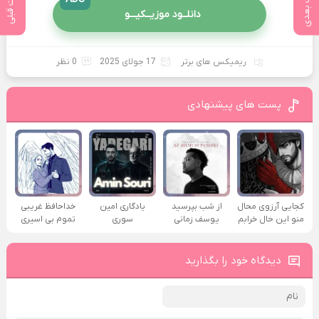
پست بعدی
پست قبلی
دانلــود موزیــکیـــو
ریمیکس های برتر
17 جولای 2025
0 نظر
پست های پیشنهادی
کجایی آرزوی محال
از شب بپرسید
یادگاری امین
خداحافظ غریبی
منو این حال خرابم
یوسف زمانی
سوری
تموم بی اسیری
دیدگاه خود را بگذارید