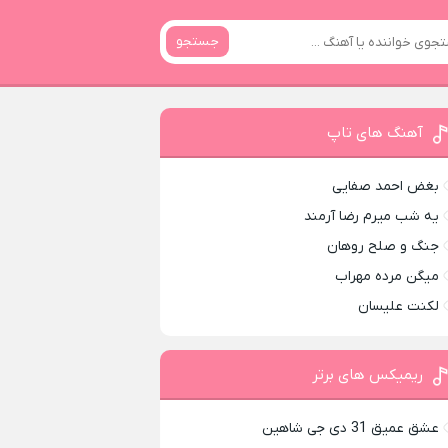
جستجو
آهنگ های تاپ
بغض احمد صفایی
یه شب میرم رضا آرمند
جنگ و صلح روهان
میگن مرده مهراب
لکنت علیسان
ریمیکس های برتر
عشق عمیق 31 دی جی شاهین