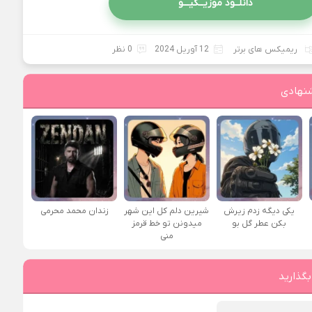
دانلــود موزیــکیـــو
ریمیکس های برتر
12 آوریل 2024
0 نظر
نهادی
یکی دیگه زدم زیرش
شیرین دلم کل این شهر
زندان محمد محرمی
بکن عطر گل بو
میدونن تو خط قرمز
منی
بگذارید