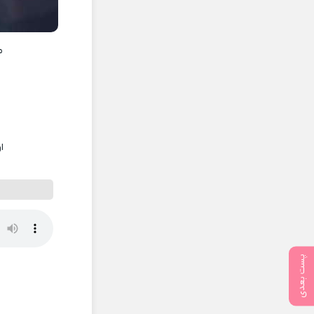
م
ا
پست بعدی