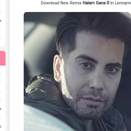
Download New Remix
Halam Gana R
In Lennam
م
م
ته