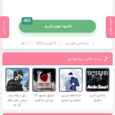
ADS
پست بعدی
پست قبلی
دانلــود موزیــکیـــو
ریمیکس های برتر
15 آوریل 2024
1 نظر
پست های پیشنهادی
یادگاری امین
خداحافظ غریبی
عشق عمیق 31
یکی دیگه زدم
سوری
تموم بی اسیری
دی جی شاهین
زیرش بکن عطر
گل بو