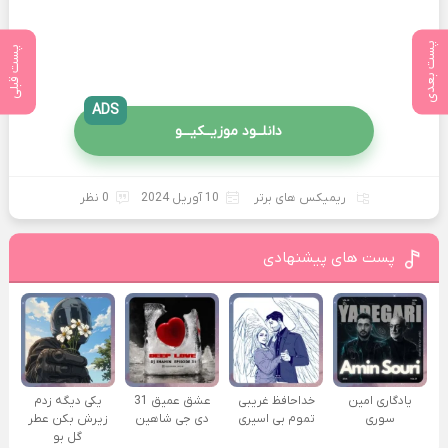
پست بعدی
پست قبلی
ADS
دانلــود موزیــکیـــو
ریمیکس های برتر
10 آوریل 2024
0 نظر
پست های پیشنهادی
یادگاری امین
خداحافظ غریبی
عشق عمیق 31
یکی دیگه زدم
سوری
تموم بی اسیری
دی جی شاهین
زیرش بکن عطر
گل بو