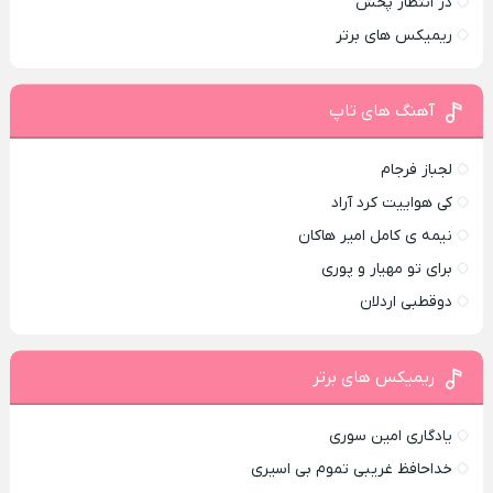
در انتظار پخش
ریمیکس های برتر
آهنگ های تاپ
لجباز فرجام
کی هواییت کرد آراد
نیمه ی کامل امیر هاکان
برای تو مهیار و پوری
دوقطبی اردلان
ریمیکس های برتر
یادگاری امین سوری
خداحافظ غریبی تموم بی اسیری