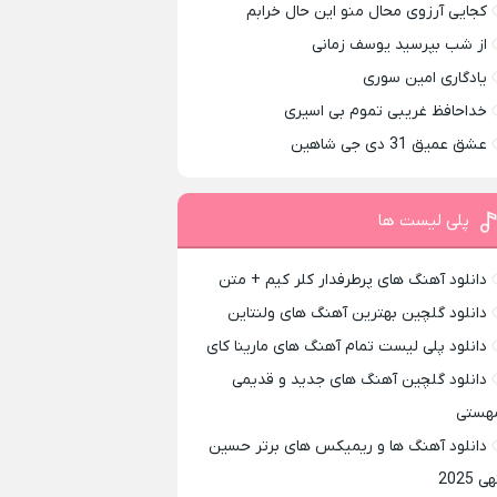
کجایی آرزوی محال منو این حال خرابم
از شب بپرسید یوسف زمانی
یادگاری امین سوری
خداحافظ غریبی تموم بی اسیری
عشق عمیق 31 دی جی شاهین
پلی لیست ها
دانلود آهنگ های پرطرفدار کلر کیم + متن
دانلود گلچین بهترین آهنگ های ولنتاین
دانلود پلی لیست تمام آهنگ های مارینا کای
دانلود گلچین آهنگ های جدید و قدیمی
هستی
دانلود آهنگ ها و ریمیکس های برتر حسین
ی 2025