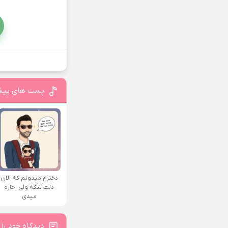
پست های پیش
دخترم میدونم که الان
دلت تنگه ولی اجازه
میدی
دیدگاه خود را 