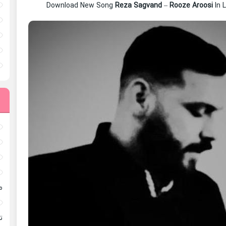
Download New Song
Reza Sagvand
–
Rooze Aroosi
In 
م
ته