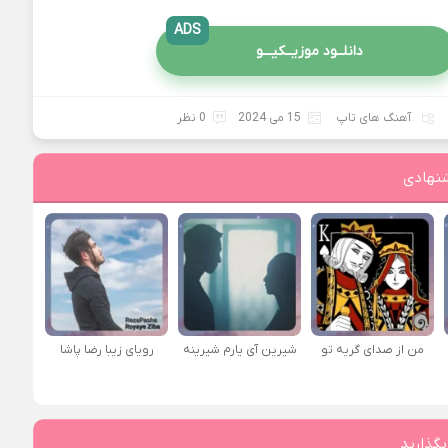
ADS
دانلــود موزیــکیـــو
آهنگ های تاپ
15 می 2024
0 نظر
نهادی
من از صدای گريه تو
شیرین آی یارم شیرینه
رویای زیبا رضا پاشا
بگذارید