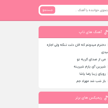
جستجو
آهنگ های تاپ
دخترم میدونم که الان دلت تنگه ولی اجازه
یدی
من از صدای گريه تو
شیرین آی یارم شیرینه
رویای زیبا رضا پاشا
باز شب شد مهراد جم
ریمیکس های برتر