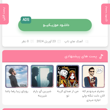
پست بعدی
پست قبلی
ADS
دانلــود موزیــکیـــو
آهنگ های تاپ
23 آوریل 2024
0 نظر
پست های پیشنهادی
دخترم میدونم که
من از صدای گريه
شیرین آی یارم
رویای زیبا رضا پاشا
الان دلت تنگه ولی
تو
شیرینه
اجازه میدی