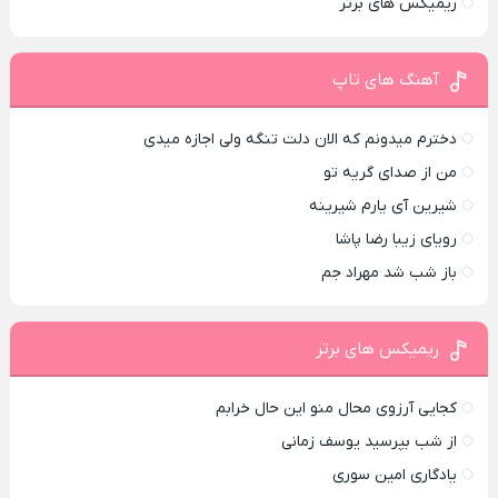
ریمیکس های برتر
آهنگ های تاپ
دخترم میدونم که الان دلت تنگه ولی اجازه میدی
من از صدای گريه تو
شیرین آی یارم شیرینه
رویای زیبا رضا پاشا
باز شب شد مهراد جم
ریمیکس های برتر
کجایی آرزوی محال منو این حال خرابم
از شب بپرسید یوسف زمانی
یادگاری امین سوری