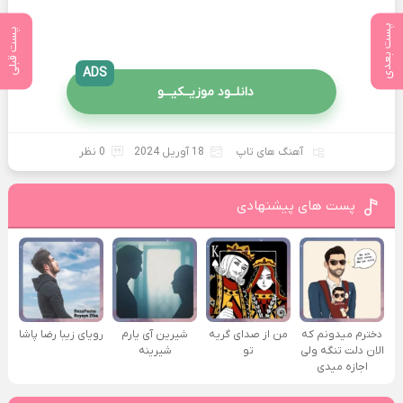
پست بعدی
پست قبلی
ADS
دانلــود موزیــکیـــو
آهنگ های تاپ
18 آوریل 2024
0 نظر
پست های پیشنهادی
دخترم میدونم که
من از صدای گريه
شیرین آی یارم
رویای زیبا رضا پاشا
الان دلت تنگه ولی
تو
شیرینه
اجازه میدی