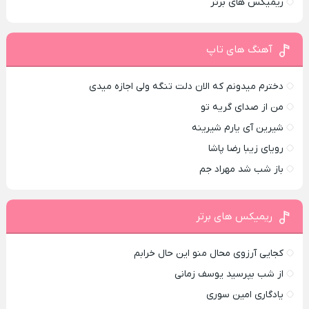
ریمیکس های برتر
آهنگ های تاپ
دخترم میدونم که الان دلت تنگه ولی اجازه میدی
من از صدای گريه تو
شیرین آی یارم شیرینه
رویای زیبا رضا پاشا
باز شب شد مهراد جم
ریمیکس های برتر
کجایی آرزوی محال منو این حال خرابم
از شب بپرسید یوسف زمانی
یادگاری امین سوری