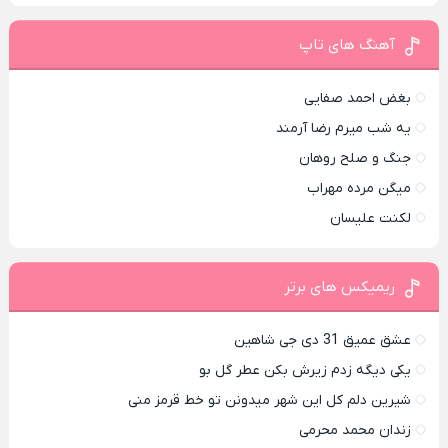
آهنگ های تاپ
بغض احمد صفایی
یه شب میرم رضا آرمند
جنگ و صلح روهان
میگن مرده مهراب
لکنت علیسان
ریمیکس های برتر
عشق عمیق 31 دی جی شاهین
یکی دیگه زدم زیرش بکن عطر گل بو
شیرین دلم کل این شهر میدونن تو خط قرمز منی
زندان محمد محرمی