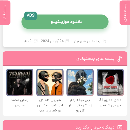
پست بعدی
پست قبلی
ADS
دانلــود موزیــکیـــو
ریمیکس های برتر
24 آوریل 2024
0 نظر
پست های پیشنهادی
عشق عمیق 31
یکی دیگه زدم
شیرین دلم کل
زندان محمد
دی جی شاهین
زیرش بکن عطر
این شهر میدونن
محرمی
گل بو
تو خط قرمز منی
دیدگاه خود را بگذارید