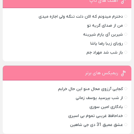
آهنگ های تاپ
دخترم میدونم که الان دلت تنگه ولی اجازه میدی
من از صدای گريه تو
شیرین آی یارم شیرینه
رویای زیبا رضا پاشا
باز شب شد مهراد جم
ریمیکس های برتر
کجایی آرزوی محال منو این حال خرابم
از شب بپرسید یوسف زمانی
یادگاری امین سوری
خداحافظ غریبی تموم بی اسیری
عشق عمیق 31 دی جی شاهین