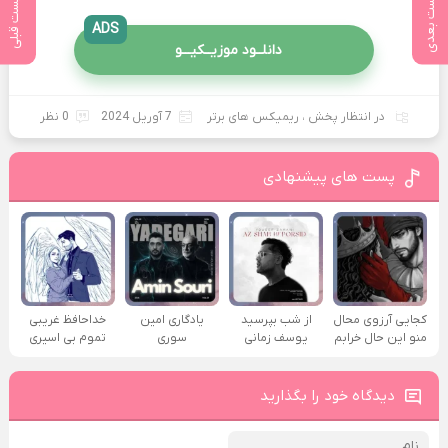
پست بعدی
پست قبلی
ADS
دانلــود موزیــکیـــو
در انتظار پخش
،
ریمیکس های برتر
7 آوریل 2024
0 نظر
پست های پیشنهادی
کجایی آرزوی محال
از شب بپرسید
یادگاری امین
خداحافظ غریبی
منو این حال خرابم
یوسف زمانی
سوری
تموم بی اسیری
دیدگاه خود را بگذارید