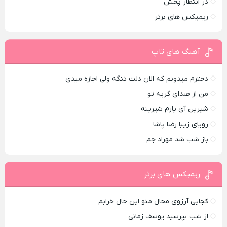
در انتظار پخش
ریمیکس های برتر
آهنگ های تاپ
دخترم میدونم که الان دلت تنگه ولی اجازه میدی
من از صدای گريه تو
شیرین آی یارم شیرینه
رویای زیبا رضا پاشا
باز شب شد مهراد جم
ریمیکس های برتر
کجایی آرزوی محال منو این حال خرابم
از شب بپرسید یوسف زمانی