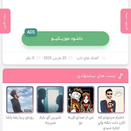
پست بعدی
پست قبلی
ADS
دانلــود موزیــکیـــو
آهنگ های تاپ
25 مارس 2025
0 نظر
پست های پیشنهادی
دخترم میدونم که
من از صدای گريه
شیرین آی یارم
رویای زیبا رضا پاشا
الان دلت تنگه ولی
تو
شیرینه
اجازه میدی