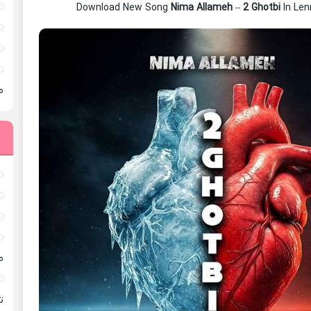
Download New Song
Nima Allameh
–
2 Ghotbi
In Le
م
م
ته