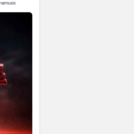
nnamusic