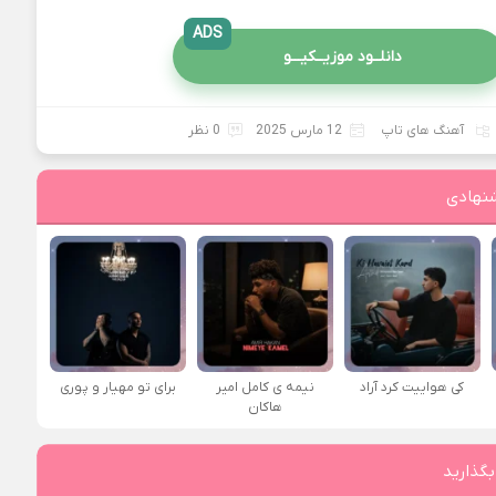
ADS
دانلــود موزیــکیـــو
آهنگ های تاپ
12 مارس 2025
0 نظر
نهادی
کی هواییت کرد آراد
نیمه ی کامل امیر
برای تو مهیار و پوری
هاکان
بگذارید