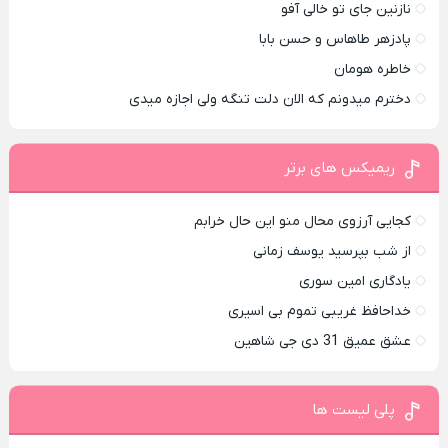
نازنین جای تو خالی آفو
پادزهر طاهاس و حسن بابا
خاطره هومان
دخترم میدونم که الان دلت تنگه ولی اجازه میدی
ریمیکس های برتر
کجایی آرزوی محال منو این حال خرابم
از شب بپرسید یوسف زمانی
یادگاری امین سوری
خداحافظ غریبی تموم بی اسیری
عشق عمیق 31 دی جی شاهین
پلی لیست ها