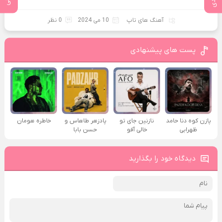
آهنگ های تاپ
10 می 2024
0 نظر
پست های پیشنهادی
پازن کوه دنا حامد
نازنین جای تو
پادزهر طاهاس و
خاطره هومان
ظهرابی
خالی آفو
حسن بابا
دیدگاه خود را بگذارید