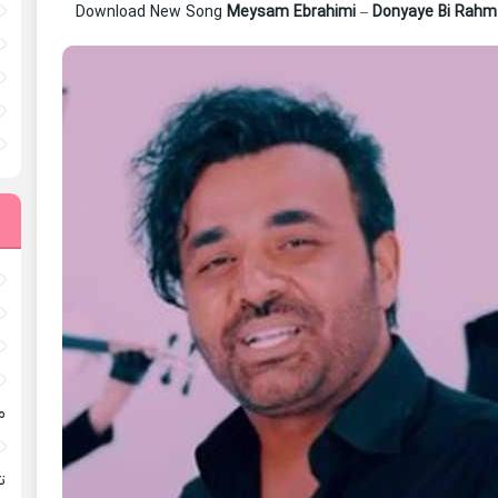
Download New Song
Meysam Ebrahimi
–
Donyaye Bi Rahm
م
ته