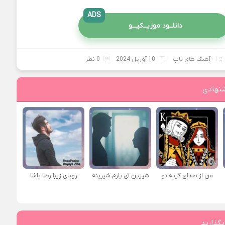
ADS
دانلــود موزیــکیـــو
آهنگ های تاپ
10 آوریل 2024
0 نظر
نهادی
من از صدای گريه تو
شیرین آی یارم شیرینه
رویای زیبا رضا پاشا
بگذارید