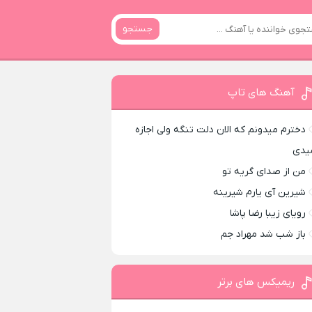
جستجو
آهنگ های تاپ
دخترم میدونم که الان دلت تنگه ولی اجازه
یدی
من از صدای گريه تو
شیرین آی یارم شیرینه
رویای زیبا رضا پاشا
باز شب شد مهراد جم
ریمیکس های برتر