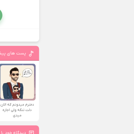
پست های پیش
دخترم میدونم که الان
دلت تنگه ولی اجازه
میدی
دیدگاه خود را 