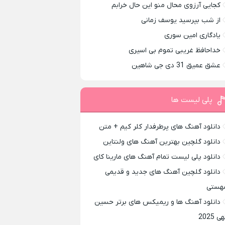
کجایی آرزوی محال منو این حال خرابم
از شب بپرسید یوسف زمانی
یادگاری امین سوری
خداحافظ غریبی تموم بی اسیری
عشق عمیق 31 دی جی شاهین
پلی لیست ها
دانلود آهنگ های پرطرفدار کلر کیم + متن
دانلود گلچین بهترین آهنگ های ولنتاین
دانلود پلی لیست تمام آهنگ های مارینا کای
دانلود گلچین آهنگ های جدید و قدیمی
هستی
دانلود آهنگ ها و ریمیکس های برتر حسین
ی 2025