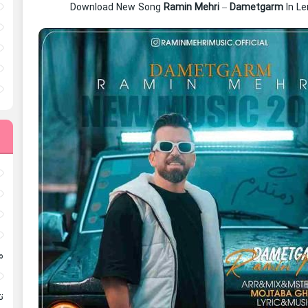
Download New Song
Ramin Mehri
–
Dametgarm
In L
م
ته