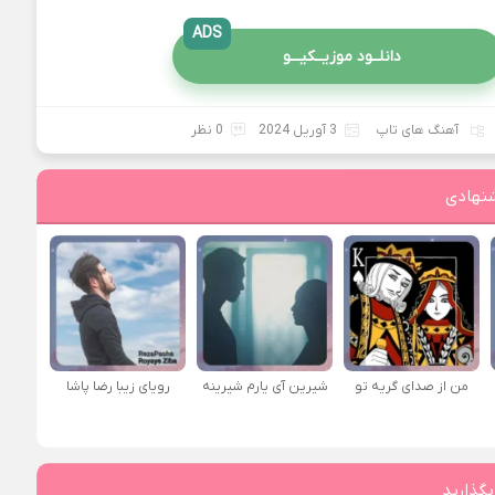
ADS
دانلــود موزیــکیـــو
آهنگ های تاپ
3 آوریل 2024
0 نظر
نهادی
من از صدای گريه تو
شیرین آی یارم شیرینه
رویای زیبا رضا پاشا
بگذارید