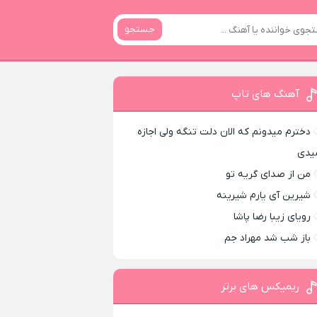
جستجو
آهنگ های تاپ
دخترم میدونم که الان دلت تنگه ولی اجازه
یدی
من از صدای گريه تو
شیرین آی یارم شیرینه
رویای زیبا رضا پاشا
باز شب شد مهراد جم
ریمیکس های برتر