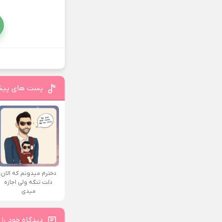
پست های پیش
دخترم میدونم که الان
دلت تنگه ولی اجازه
میدی
دیدگاه خود را 