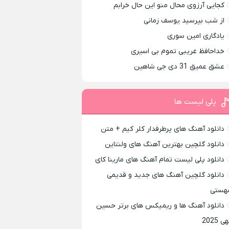
کجایی آرزوی محال منو این حال خرابم
از شب بپرسید یوسف زمانی
یادگاری امین سوری
خداحافظ غریبی تموم بی اسیری
عشق عمیق 31 دی جی شاهین
پلی لیست ها
دانلود آهنگ های پرطرفدار کلر کیم + متن
دانلود گلچین بهترین آهنگ های ولنتاین
دانلود پلی لیست تمام آهنگ های مارینا کای
دانلود گلچین آهنگ های جدید و قدیمی
هستی
دانلود آهنگ ها و ریمیکس های برتر حسین
ی 2025