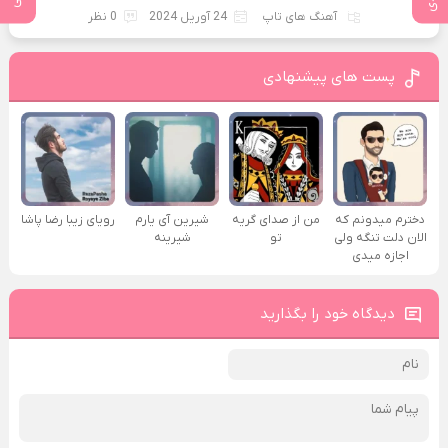
آهنگ های تاپ
24 آوریل 2024
0 نظر
پست های پیشنهادی
دخترم میدونم که
من از صدای گريه
شیرین آی یارم
رویای زیبا رضا پاشا
الان دلت تنگه ولی
تو
شیرینه
اجازه میدی
دیدگاه خود را بگذارید