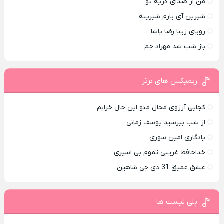
من از صدای گريه تو
شیرین آی یارم شیرینه
رویای زیبا رضا پاشا
باز شب شد مهراد جم
ریمیکس های برتر
کجایی آرزوی محال منو این حال خرابم
از شب بپرسید یوسف زمانی
یادگاری امین سوری
خداحافظ غریبی تموم بی اسیری
عشق عمیق 31 دی جی شاهین
پلی لیست ها