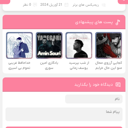
ریمیکس های برتر
21 آوریل 2024
0 نظر
پست های پیشنهادی
کجایی آرزوی محال
از شب بپرسید
یادگاری امین
خداحافظ غریبی
منو این حال خرابم
یوسف زمانی
سوری
تموم بی اسیری
دیدگاه خود را بگذارید