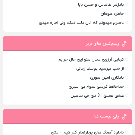
پادزهر طاهاس و حسن بابا
خاطره هومان
دخترم میدونم که الان دلت تنگه ولی اجازه میدی
ریمیکس های برتر
کجایی آرزوی محال منو این حال خرابم
از شب بپرسید یوسف زمانی
یادگاری امین سوری
خداحافظ غریبی تموم بی اسیری
عشق عمیق 31 دی جی شاهین
پلی لیست ها
دانلود آهنگ های پرطرفدار کلر کیم + متن