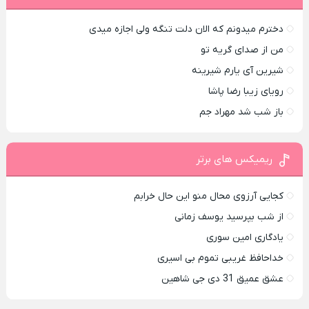
دخترم میدونم که الان دلت تنگه ولی اجازه میدی
من از صدای گريه تو
شیرین آی یارم شیرینه
رویای زیبا رضا پاشا
باز شب شد مهراد جم
ریمیکس های برتر
کجایی آرزوی محال منو این حال خرابم
از شب بپرسید یوسف زمانی
یادگاری امین سوری
خداحافظ غریبی تموم بی اسیری
عشق عمیق 31 دی جی شاهین