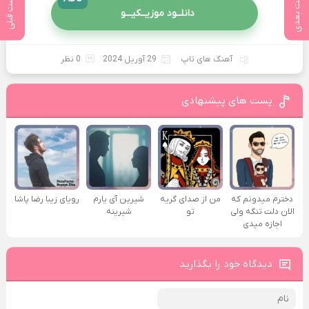
پست بعدی
پست قبلی
دانلــود موزیــکیـــو
آهنگ های تاپ
29 آوریل 2024
0 نظر
پست های پیشنهادی
دخترم میدونم که
من از صدای گريه
شیرین آی یارم
رویای زیبا رضا پاشا
الان دلت تنگه ولی
تو
شیرینه
اجازه میدی
دیدگاه خود را بگذارید