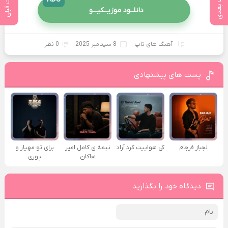
پست بعدی
پست قبلی
دانلــود موزیــکیـــو
آهنگ های تاپ
8 سپتامبر 2025
0 نظر
پست های پیشنهادی
لجباز فرجام
کی هواییت کرد آراد
نیمه ی کامل امیر
برای تو مهیار و
هاکان
پوری
دیدگاه خود را بگذارید