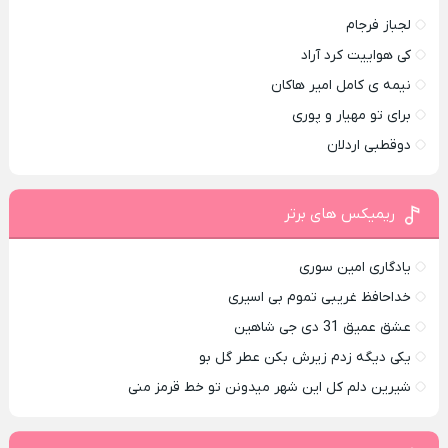
لجباز فرجام
کی هواییت کرد آراد
نیمه ی کامل امیر هاکان
برای تو مهیار و پوری
دوقطبی اردلان
ریمیکس های برتر
یادگاری امین سوری
خداحافظ غریبی تموم بی اسیری
عشق عمیق 31 دی جی شاهین
یکی دیگه زدم زیرش بکن عطر گل بو
شیرین دلم کل این شهر میدونن تو خط قرمز منی