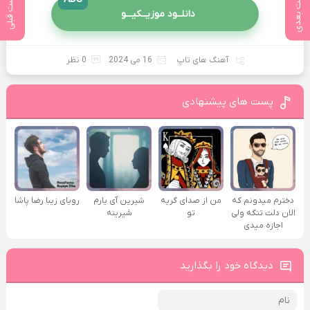
پست بعدی
پست قبلی
دانلــود موزیــکیـــو
آهنگ های تاپ
16 می 2024
0 نظر
پست های پیشنهادی
دخترم میدونم که
من از صدای گريه
شیرین آی یارم
رویای زیبا رضا پاشا
الان دلت تنگه ولی
تو
شیرینه
اجازه میدی
دیدگاه خود را بگذارید