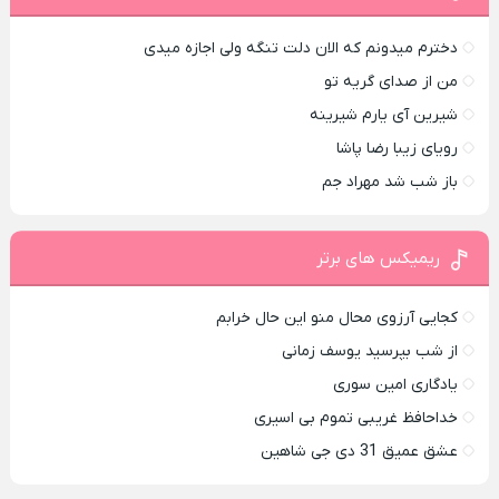
دخترم میدونم که الان دلت تنگه ولی اجازه میدی
من از صدای گريه تو
شیرین آی یارم شیرینه
رویای زیبا رضا پاشا
باز شب شد مهراد جم
ریمیکس های برتر
کجایی آرزوی محال منو این حال خرابم
از شب بپرسید یوسف زمانی
یادگاری امین سوری
خداحافظ غریبی تموم بی اسیری
عشق عمیق 31 دی جی شاهین