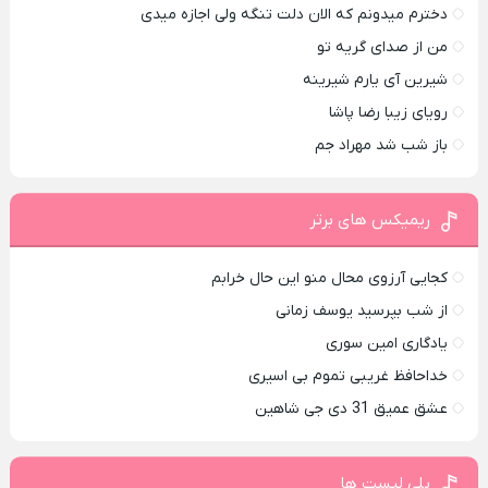
دخترم میدونم که الان دلت تنگه ولی اجازه میدی
من از صدای گريه تو
شیرین آی یارم شیرینه
رویای زیبا رضا پاشا
باز شب شد مهراد جم
ریمیکس های برتر
کجایی آرزوی محال منو این حال خرابم
از شب بپرسید یوسف زمانی
یادگاری امین سوری
خداحافظ غریبی تموم بی اسیری
عشق عمیق 31 دی جی شاهین
پلی لیست ها