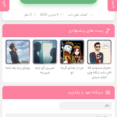
پست بعدی
پست قبلی
آهنگ های تاپ
9 مارس 2025
0 نظر
پست های پیشنهادی
دخترم میدونم که
من از صدای گريه
شیرین آی یارم
رویای زیبا رضا پاشا
الان دلت تنگه ولی
تو
شیرینه
اجازه میدی
دیدگاه خود را بگذارید