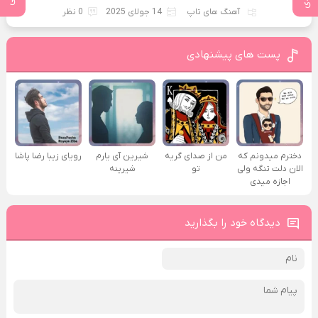
آهنگ های تاپ
14 جولای 2025
0 نظر
پست های پیشنهادی
دخترم میدونم که
من از صدای گريه
شیرین آی یارم
رویای زیبا رضا پاشا
الان دلت تنگه ولی
تو
شیرینه
اجازه میدی
دیدگاه خود را بگذارید