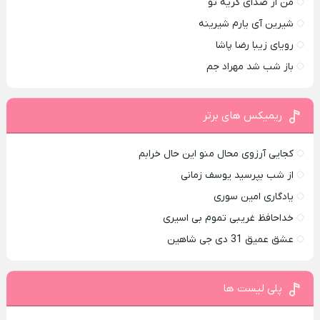
من از صدای گريه تو
شیرین آی یارم شیرینه
رویای زیبا رضا پاشا
باز شب شد مهراد جم
ریمیکس های برتر
کجایی آرزوی محال منو این حال خرابم
از شب بپرسید یوسف زمانی
یادگاری امین سوری
خداحافظ غریبی تموم بی اسیری
عشق عمیق 31 دی جی شاهین
پلی لیست ها