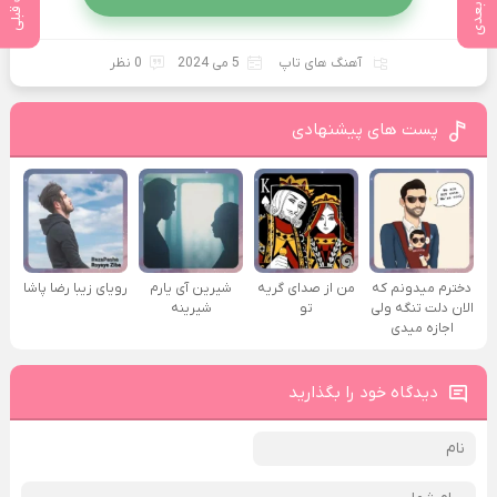
پست بعدی
پست قبلی
آهنگ های تاپ
5 می 2024
0 نظر
پست های پیشنهادی
دخترم میدونم که
من از صدای گريه
شیرین آی یارم
رویای زیبا رضا پاشا
الان دلت تنگه ولی
تو
شیرینه
اجازه میدی
دیدگاه خود را بگذارید