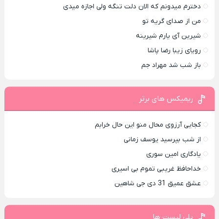
دخترم میدونم که الان دلت تنگه ولی اجازه میدی
من از صدای گريه تو
شیرین آی یارم شیرینه
رویای زیبا رضا پاشا
باز شب شد مهراد جم
ریمیکس های برتر
کجایی آرزوی محال منو این حال خرابم
از شب بپرسید یوسف زمانی
یادگاری امین سوری
خداحافظ غریبی تموم بی اسیری
عشق عمیق 31 دی جی شاهین
پلی لیست ها