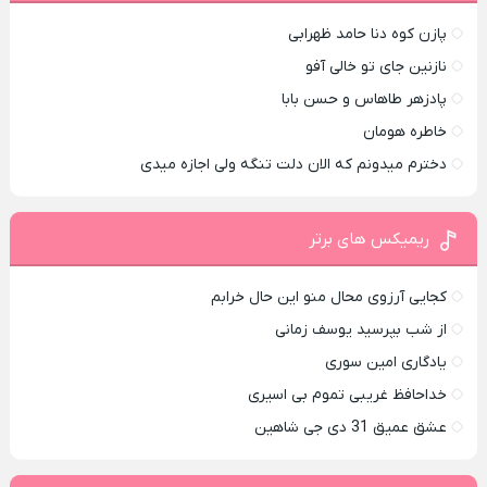
پازن کوه دنا حامد ظهرابی
نازنین جای تو خالی آفو
پادزهر طاهاس و حسن بابا
خاطره هومان
دخترم میدونم که الان دلت تنگه ولی اجازه میدی
ریمیکس های برتر
کجایی آرزوی محال منو این حال خرابم
از شب بپرسید یوسف زمانی
یادگاری امین سوری
خداحافظ غریبی تموم بی اسیری
عشق عمیق 31 دی جی شاهین