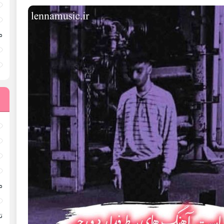
م
م
ته