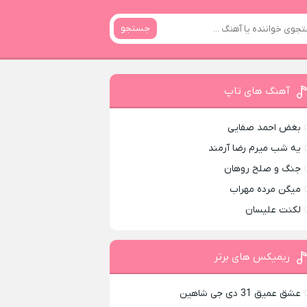
جستجو
آهنگ های تاپ
بغض احمد صفایی
یه شب میرم رضا آرمند
جنگ و صلح روهان
میگن مرده مهراب
لکنت علیسان
ریمیکس های برتر
عشق عمیق 31 دی جی شاهین