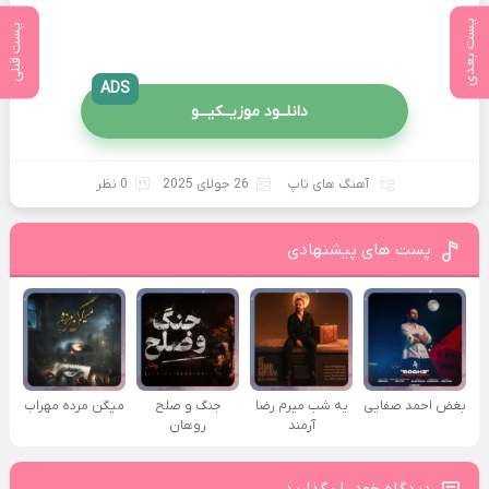
پست بعدی
پست قبلی
ADS
دانلــود موزیــکیـــو
آهنگ های تاپ
26 جولای 2025
0 نظر
پست های پیشنهادی
بغض احمد صفایی
یه شب میرم رضا
جنگ و صلح
میگن مرده مهراب
آرمند
روهان