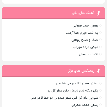
آهنگ های تاپ
بغض احمد صفایی
یه شب میرم رضا آرمند
جنگ و صلح روهان
میگن مرده مهراب
لکنت علیسان
ریمیکس های برتر
عشق عمیق 31 دی جی شاهین
یکی دیگه زدم زیرش بکن عطر گل بو
شیرین دلم کل این شهر میدونن تو خط قرمز منی
زندان محمد محرمی