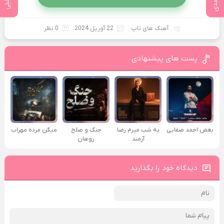
آهنگ های تاپ
22 آوریل 2024
0 نظر
پست های پیشنهادی
بغض احمد صفایی
یه شب میرم رضا
جنگ و صلح
میگن مرده مهراب
آرمند
روهان
دیدگاه خود را بگذارید