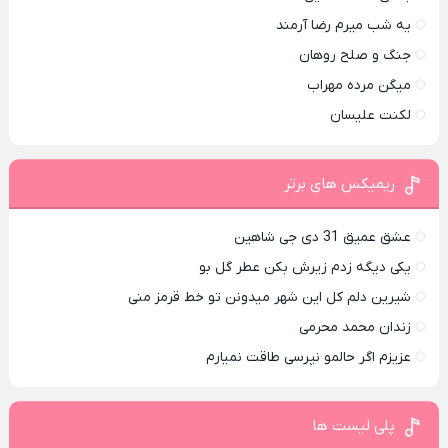
یه شب میرم رضا آرمند
جنگ و صلح روهان
میگن مرده مهراب
لکنت علیسان
ریمیکس های برتر
عشق عمیق 31 دی جی شاهین
یکی دیگه زدم زیرش بکن عطر گل بو
شیرین دلم کل این شهر میدونن تو خط قرمز منی
زندان محمد محرمی
عزیزم اگر حالمو نپرسی طاقت نمیارم
پلی لیست ها