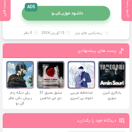
پست بعدی
پست قبلی
ADS
دانلــود موزیــکیـــو
ریمیکس های برتر
15 آوریل 2024
0 نظر
پست های پیشنهادی
یادگاری امین
خداحافظ غریبی
عشق عمیق 31
یکی دیگه زدم
سوری
تموم بی اسیری
دی جی شاهین
زیرش بکن عطر
گل بو
دیدگاه خود را بگذارید