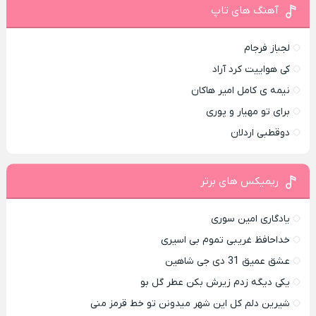
آهنگ های تاپ
لجباز فرجام
کی هواییت کرد آراد
نیمه ی کامل امیر هاکان
برای تو مهیار و پوری
دوقطبی اردلان
ریمیکس های برتر
یادگاری امین سوری
خداحافظ غریبی تموم بی اسیری
عشق عمیق 31 دی جی شاهین
یکی دیگه زدم زیرش بکن عطر گل بو
شیرین دلم کل این شهر میدونن تو خط قرمز منی