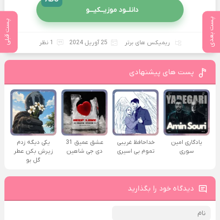
دانلــود موزیــکیـــو
پست بعدی
پست قبلی
ریمیکس های برتر
25 آوریل 2024
1 نظر
پست های پیشنهادی
یادگاری امین
خداحافظ غریبی
عشق عمیق 31
یکی دیگه زدم
سوری
تموم بی اسیری
دی جی شاهین
زیرش بکن عطر
گل بو
دیدگاه خود را بگذارید