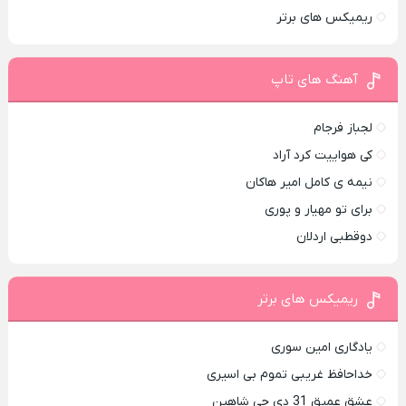
ریمیکس های برتر
آهنگ های تاپ
لجباز فرجام
کی هواییت کرد آراد
نیمه ی کامل امیر هاکان
برای تو مهیار و پوری
دوقطبی اردلان
ریمیکس های برتر
یادگاری امین سوری
خداحافظ غریبی تموم بی اسیری
عشق عمیق 31 دی جی شاهین