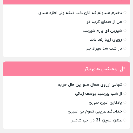
دخترم میدونم که الان دلت تنگه ولی اجازه میدی
من از صدای گريه تو
شیرین آی یارم شیرینه
رویای زیبا رضا پاشا
باز شب شد مهراد جم
ریمیکس های برتر
کجایی آرزوی محال منو این حال خرابم
از شب بپرسید یوسف زمانی
یادگاری امین سوری
خداحافظ غریبی تموم بی اسیری
عشق عمیق 31 دی جی شاهین