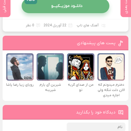
پست بعدی
پست قبلی
دانلــود موزیــکیـــو
آهنگ های تاپ
22 آوریل 2024
0 نظر
پست های پیشنهادی
دخترم میدونم که
من از صدای گريه
شیرین آی یارم
رویای زیبا رضا پاشا
الان دلت تنگه ولی
تو
شیرینه
اجازه میدی
دیدگاه خود را بگذارید