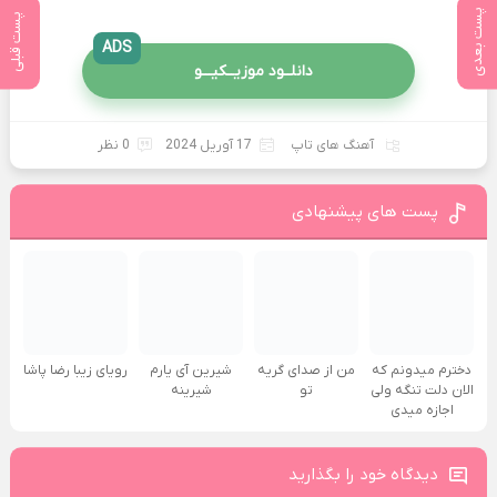
پست بعدی
پست قبلی
ADS
دانلــود موزیــکیـــو
آهنگ های تاپ
17 آوریل 2024
0 نظر
پست های پیشنهادی
دخترم میدونم که
من از صدای گريه
شیرین آی یارم
رویای زیبا رضا پاشا
الان دلت تنگه ولی
تو
شیرینه
اجازه میدی
دیدگاه خود را بگذارید