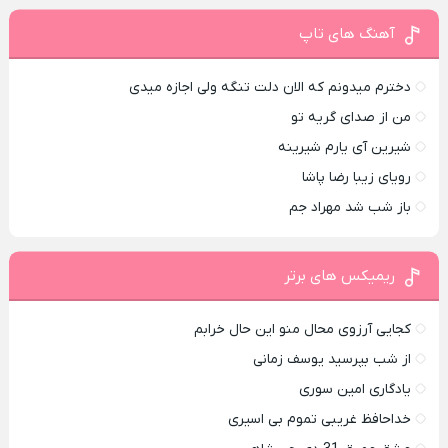
آهنگ های تاپ
دخترم میدونم که الان دلت تنگه ولی اجازه میدی
من از صدای گريه تو
شیرین آی یارم شیرینه
رویای زیبا رضا پاشا
باز شب شد مهراد جم
ریمیکس های برتر
کجایی آرزوی محال منو این حال خرابم
از شب بپرسید یوسف زمانی
یادگاری امین سوری
خداحافظ غریبی تموم بی اسیری