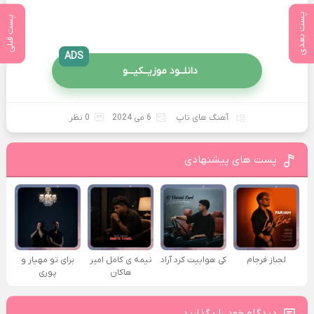
پست بعدی
پست قبلی
ADS
دانلــود موزیــکیـــو
آهنگ های تاپ
6 می 2024
0 نظر
پست های پیشنهادی
لجباز فرجام
کی هواییت کرد آراد
نیمه ی کامل امیر
برای تو مهیار و
هاکان
پوری
دیدگاه خود را بگذارید