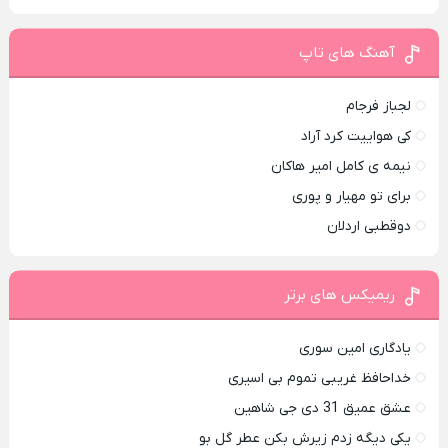
آهنگ های تاپ
لجباز فرجام
کی هواییت کرد آراد
نیمه ی کامل امیر هاکان
برای تو مهیار و پوری
دوقطبی اردلان
ریمیکس های برتر
یادگاری امین سوری
خداحافظ غریبی تموم بی اسیری
عشق عمیق 31 دی جی شاهین
یکی دیگه زدم زیرش بکن عطر گل بو