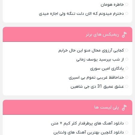
خاطره هومان
دخترم میدونم که الان دلت تنگه ولی اجازه میدی
ریمیکس های برتر
کجایی آرزوی محال منو این حال خرابم
از شب بپرسید یوسف زمانی
یادگاری امین سوری
خداحافظ غریبی تموم بی اسیری
عشق عمیق 31 دی جی شاهین
پلی لیست ها
دانلود آهنگ های پرطرفدار کلر کیم + متن
دانلود گلچین بهترین آهنگ های ولنتاین