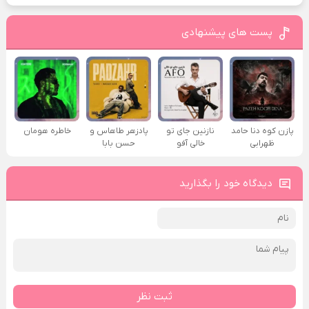
پست های پیشنهادی
پازن کوه دنا حامد
نازنین جای تو
پادزهر طاهاس و
خاطره هومان
ظهرابی
خالی آفو
حسن بابا
دیدگاه خود را بگذارید
ثبت نظر