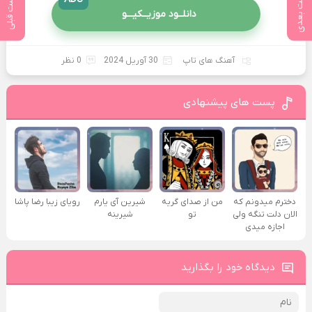
پست بعدی
پست قبلی
دانلــود موزیــکیـــو
آهنگ های تاپ
30 آوریل 2024
0 نظر
پست های پیشنهادی
دخترم میدونم که
من از صدای گريه
شیرین آی یارم
رویای زیبا رضا پاشا
الان دلت تنگه ولی
تو
شیرینه
اجازه میدی
دیدگاه خود را بگذارید