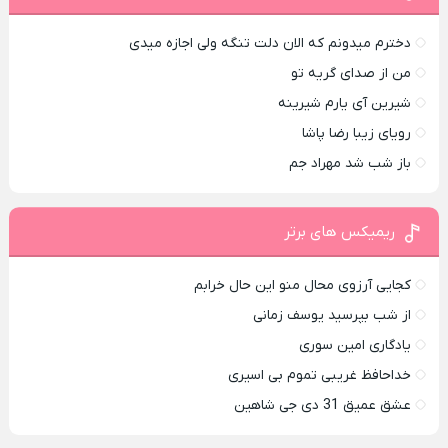
دخترم میدونم که الان دلت تنگه ولی اجازه میدی
من از صدای گريه تو
شیرین آی یارم شیرینه
رویای زیبا رضا پاشا
باز شب شد مهراد جم
ریمیکس های برتر
کجایی آرزوی محال منو این حال خرابم
از شب بپرسید یوسف زمانی
یادگاری امین سوری
خداحافظ غریبی تموم بی اسیری
عشق عمیق 31 دی جی شاهین