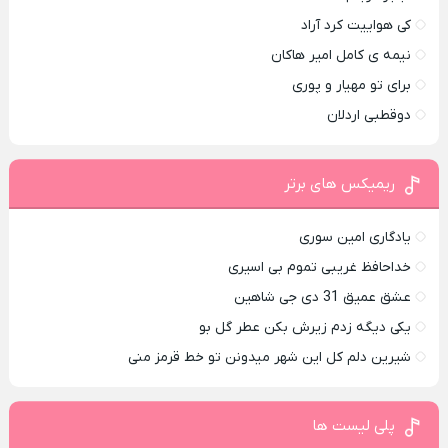
کی هواییت کرد آراد
نیمه ی کامل امیر هاکان
برای تو مهیار و پوری
دوقطبی اردلان
ریمیکس های برتر
یادگاری امین سوری
خداحافظ غریبی تموم بی اسیری
عشق عمیق 31 دی جی شاهین
یکی دیگه زدم زیرش بکن عطر گل بو
شیرین دلم کل این شهر میدونن تو خط قرمز منی
پلی لیست ها