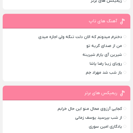
ریمیکس های برتر
آهنگ های تاپ
دخترم میدونم که الان دلت تنگه ولی اجازه میدی
من از صدای گريه تو
شیرین آی یارم شیرینه
رویای زیبا رضا پاشا
باز شب شد مهراد جم
ریمیکس های برتر
کجایی آرزوی محال منو این حال خرابم
از شب بپرسید یوسف زمانی
یادگاری امین سوری