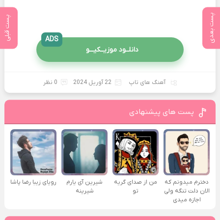
پست بعدی
پست قبلی
ADS
دانلــود موزیــکیـــو
آهنگ های تاپ
22 آوریل 2024
0 نظر
پست های پیشنهادی
دخترم میدونم که
من از صدای گريه
شیرین آی یارم
رویای زیبا رضا پاشا
الان دلت تنگه ولی
تو
شیرینه
اجازه میدی