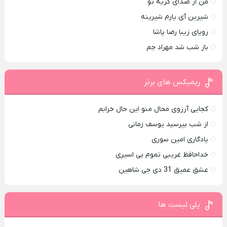
من از صدای گريه تو
شیرین آی یارم شیرینه
رویای زیبا رضا پاشا
باز شب شد مهراد جم
ریمیکس های برتر
کجایی آرزوی محال منو این حال خرابم
از شب بپرسید یوسف زمانی
یادگاری امین سوری
خداحافظ غریبی تموم بی اسیری
عشق عمیق 31 دی جی شاهین
پلی لیست ها