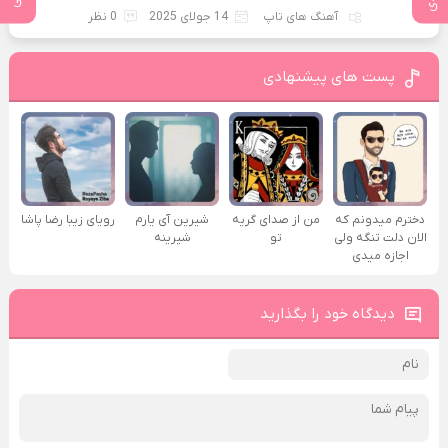
آهنگ های تاپ
14 جولای 2025
0 نظر
پست های پیشنهادی
دخترم میدونم که
من از صدای گريه
شیرین آی یارم
رویای زیبا رضا پاشا
الان دلت تنگه ولی
تو
شیرینه
اجازه میدی
دیدگاه خود را بگذارید