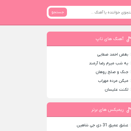
جستجو
آهنگ های تاپ
بغض احمد صفایی
یه شب میرم رضا آرمند
جنگ و صلح روهان
میگن مرده مهراب
لکنت علیسان
ریمیکس های برتر
عشق عمیق 31 دی جی شاهین