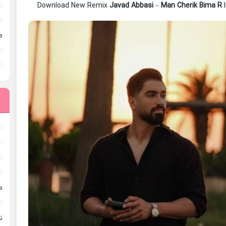
Download New Remix
Javad Abbasi
–
Man Cherik Bima R
I
م
م
ته