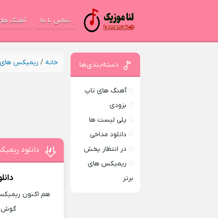
تماس با ما
آهنگ های
خانه
/
ریمیکس های ب
دسته‌بندی‌ها
آهنگ های تاپ
بزودی
پلی لیست ها
دانلود مداحی
در انتظار پخش
دانلود ریمی
ریمیکس های
دانل
برتر
هم اکنون ریمیکس 
گوش ده