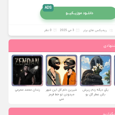
ADS
دانلــود موزیــکیـــو
ریمیکس های برتر
3 می 2025
0 نظر
نهادی
یکی دیگه زدم زیرش
شیرین دلم کل این شهر
زندان محمد محرمی
بکن عطر گل بو
میدونن تو خط قرمز
منی
بگذارید