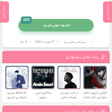
پست بعدی
پست قبلی
ADS
دانلــود موزیــکیـــو
ریمیکس های برتر
27 فوریه 2026
0 نظر
پست های پیشنهادی
کجایی آرزوی محال
از شب بپرسید
یادگاری امین
خداحافظ غریبی
منو این حال خرابم
یوسف زمانی
سوری
تموم بی اسیری
دیدگاه خود را بگذارید