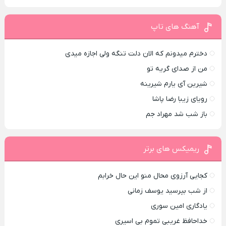
آهنگ های تاپ
دخترم میدونم که الان دلت تنگه ولی اجازه میدی
من از صدای گريه تو
شیرین آی یارم شیرینه
رویای زیبا رضا پاشا
باز شب شد مهراد جم
ریمیکس های برتر
کجایی آرزوی محال منو این حال خرابم
از شب بپرسید یوسف زمانی
یادگاری امین سوری
خداحافظ غریبی تموم بی اسیری