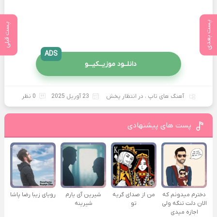
پست بعدی
پست قبلی
ADS
دانلــود موزیــکیـــو
آهنگ های تاپ
،
در انتظار پخش
23 آوریل 2025
0 نظر
پست های پیشنهادی
دخترم میدونم که
من از صدای گريه
شیرین آی یارم
رویای زیبا رضا پاشا
الان دلت تنگه ولی
تو
شیرینه
اجازه میدی