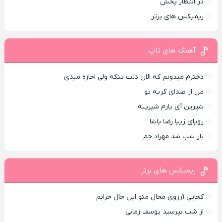
در انتظار پخش
ریمیکس های برتر
آهنگ های تاپ
دخترم میدونم که الان دلت تنگه ولی اجازه میدی
من از صدای گريه تو
شیرین آی یارم شیرینه
رویای زیبا رضا پاشا
باز شب شد مهراد جم
ریمیکس های برتر
کجایی آرزوی محال منو این حال خرابم
از شب بپرسید یوسف زمانی